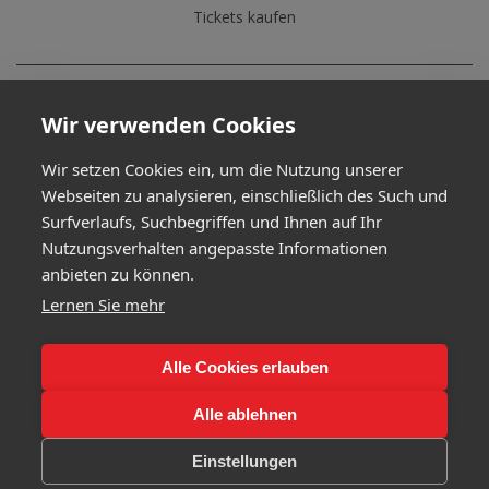
Tickets kaufen
06.06.2027
Wir verwenden Cookies
München
Wir setzen Cookies ein, um die Nutzung unserer
Circus Krone
Webseiten zu analysieren, einschließlich des Such und
Tickets kaufen
Surfverlaufs, Suchbegriffen und Ihnen auf Ihr
Nutzungsverhalten angepasste Informationen
anbieten zu können.
21.06.2027
Lernen Sie mehr
Augsburg
Alle Cookies erlauben
Kongress am Park
Alle ablehnen
Tickets kaufen
Einstellungen